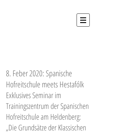
Hestafólk - Die
Akademie für
Menschen und
Pferde
Anmeldung Kurse
8. Feber 2020: Spanische
Hofreitschule meets Hestafólk
Exklusives Seminar im
Trainingszentrum der
Spanischen
Hofreitschule am Heldenberg:
„Die Grundsätze der Klassischen