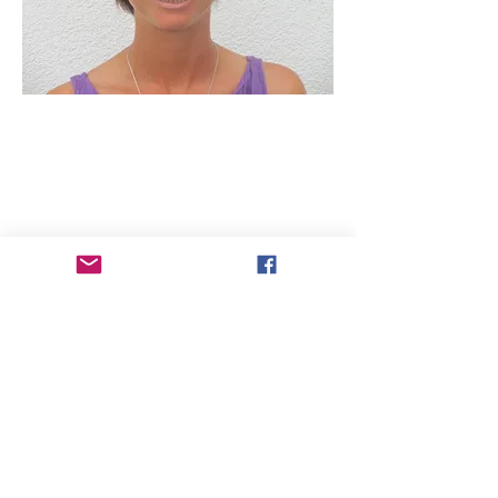
Kursort(e)
Islandpferdezentrum Forsthof
Brand Laaben - Niederösterreich
...und bei unseren
"HESTAFÓLK ON TOUR"-
Partnerhöfen:
z.B.
Der Bellershof in Deutschland
oder der
Aschbacherhof in Rennweg (Kärnten)
Hestafolk-Information (4 Seiten. pdf)
Kontakt