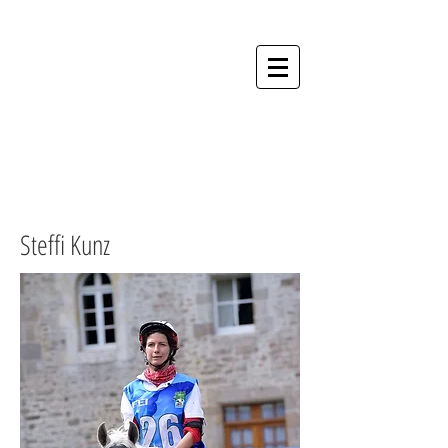
Hestafólk - Die
Akademie für
Menschen und
Pferde
Anmeldung Kurse
Steffi Kunz