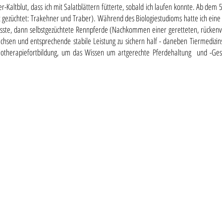
-Kaltblut, dass ich mit Salatblättern fütterte, sobald ich laufen konnte. A
b dem 5.
t gezüchtet: Trakehner und Traber).
Während des Biologiestudioms hatte ich eine 
sste, dann selbstgezüchtete Rennpferde (Nachkommen einer geretteten, rückenve
en und entsprechende stabile Leistung zu sichern half - daneben Tiermedizinst
otherapiefortbildung, um das Wissen um artgerechte Pferdehaltung und -Gesun
Kursort(e)
Das 
Adm
Islandpferdezentrum Forsthof
Brand Laaben - Niederösterreich
Michael
Anna S
...und bei unseren
"HESTAFÓLK ON TOUR"-
Partnerhöfen:
z.B.
Der Bellershof in Deutschland
oder der Aschbacherhof in Rennweg
(Kärnten)
Zu d