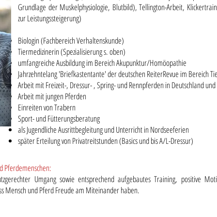
Grundlage der Muskelphysiologie, Blutbild), Tellington-Arbeit, Klickertrai
zur Leistungssteigerung)
Biologin (Fachbereich Verhaltenskunde)
Tiermedizinerin (Spezialisierung s. oben)
umfangreiche Ausbildung im Bereich Akupunktur/Homöopathie
Jahrzehntelang 'Briefkastentante' der deutschen ReiterRevue im Bereich Ti
Arbeit mit Freizeit-, Dressur- , Spring- und Rennpferden in Deutschland und
Arbeit mit jungen Pferden
Einreiten von Trabern
Sport- und Fütterungsberatung
als Jugendliche Ausrittbegleitung und Unterricht in Nordseeferien
später Erteilung von Privatreitstunden (Basics und bis A/L-Dressur)
und Pferdemenschen:
hutzgerechter Umgang sowie entsprechend aufgebautes Training, positive Moti
ass Mensch und Pferd Freude am Miteinander haben.