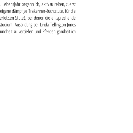
 Lebensjahr begann ich, aktiv zu reiten, zuerst
eigene dämpfige Trakehner-Zuchtstute, für die
rletzten Stute), bei denen die entsprechende
udium, Ausbildung bei Linda Tellington-Jones
dheit zu vertiefen und Pferden ganzheitlich
ehrenamtliche Hestafólk-
in-Team
a & Signy Adalsteinsson,
kal
sky,
Alina Aschbacher, Claudia Aschour
en Hestafólk AGB's