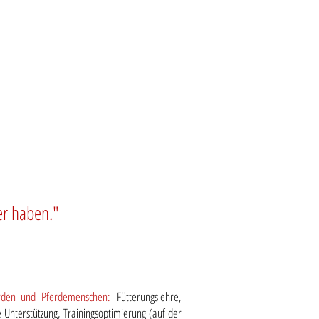
Anmeldung Kurse
Gutscheine
Blog
er haben.
"
erden und Pferdemenschen:
Fütterungslehre,
 Unterstützung, Trainingsoptimierung (auf der