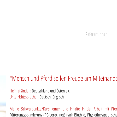
ademie für Menschen und Pferde
fólk
Shop
Programm
Partnerhöfe
ReferentInnen
"Mensch und Pferd sollen Freude am Miteinand
Heimatländer:
Deutschland und Österreich
Unterrichtssprache:
Deutsch, Englisch
Meine Schwerpunkte/Kursthemen und Inhalte in der Arbeit mit Pf
Fütterungsoptimierung (PC-berechnet) nach Blutbild, Physiotherapeutische