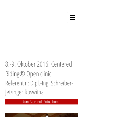
Hestafólk - Die
Akademie für
Menschen und
Pferde
Anmeldung Kurse
8.-9. Oktober 2016: Centered
Riding® Open clinic
Referentin: Dipl.-Ing. Schreiber-
Jetzinger Roswitha
Zum Facebook-Fotoalbum...