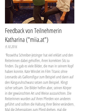
Feedback von Teilnehmerin
Katharina ("miia.at")
9.10.2016
"
Roswitha Schreiber-Jetzinger hat viel erklärt und den
Reiterinnen dabei geholfen, ihren korrekten Sitz zu
finden. Da gab es viele Bilder, die man in seinem Kopf
haben konnte. Kate Winslet im Film Titanic ohne
Leonardo als Gallionsfigur zum Beispiel und dann auf
den Känguruhschwanz setzen zum Beispiel. Klingt
sicher seltsam. Die Bilder helfen aber, seinen Körper
in der gewünschten Art und Weise auszurichten. Die
Reiterinnen wurden auf ihren Pferden von anderen
geführt und sollten die Haltung ihrer Beine verändern.
Mal die Zehenspitzen zum Pferd drehen, mal die