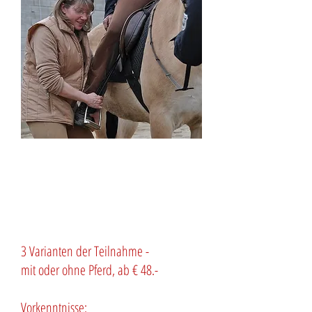
WIRD ALS FORTBILDUNG FÜR
ÜBUNGSLEITER, INSTRUKTOREN
SOWIE ISLANDPFERDE
WANDERREITFÜHRER ANERKANNT!
3 Varianten der Teilnahme -
mit oder ohne Pferd, ab € 48.-
Vorkenntnisse: