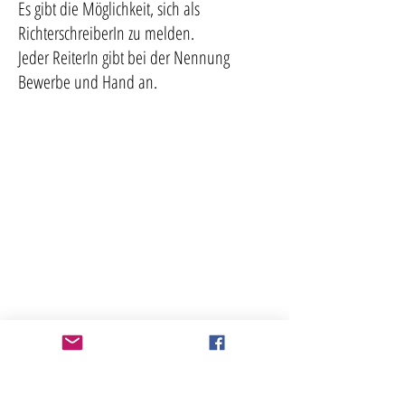
Es gibt die Möglichkeit, sich als
RichterschreiberIn zu melden.
Jeder ReiterIn gibt bei der Nennung
Bewerbe und Hand an.
Kursort(e)
Islandpferdezentrum Forsthof
Brand Laaben - Niederösterreich
...und bei unseren
"HESTAFÓLK ON TOUR"-
Partnerhöfen:
z.B.
Der Bellershof in Deutschland
oder der
Aschbacherhof in Rennweg (Kärnten)
Hestafolk-Information (4 Seiten. pdf)