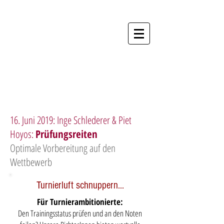
Hestafólk - Die
Akademie für
Menschen und
Pferde
Anmeldung Kurse
16. Juni 2019: Inge Schlederer & Piet
Hoyos:
Prüfungsreiten
Optimale Vorbereitung auf den
Wettbewerb
Turnierluft schnuppern...
Für Turnierambitionierte:
Den Trainingsstatus prüfen und an den Noten